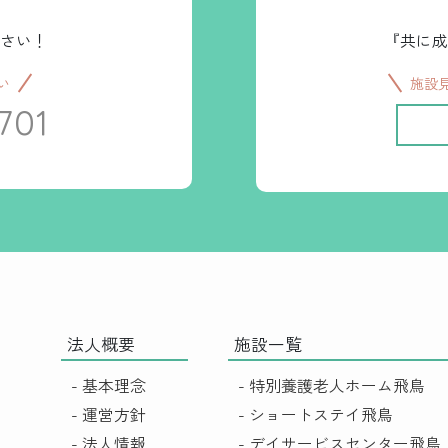
さい！
『共に成
い
施設
701
法人概要
施設一覧
- 基本理念
- 特別養護老人ホーム飛鳥
- 運営方針
- ショートステイ飛鳥
- 法人情報
- デイサービスセンター飛鳥