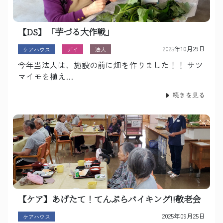
【DS】「芋づる大作戦」
2025年10月29日
ケアハウス
デイ
法人
今年当法人は、施設の前に畑を作りました！！ サツ
マイモを植え…
続きを見る
【ケア】あげたて！てんぷらバイキング!!敬老会
2025年09月25日
ケアハウス