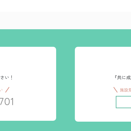
さい！
『共に成
い
施設
701