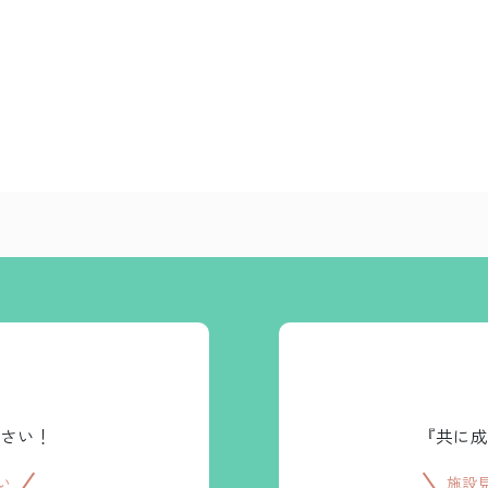
さい！
『共に成
い
施設