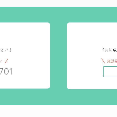
さい！
『共に成
い
施設
701