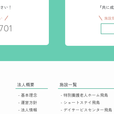
さい！
『共に成
い
施設
701
法人概要
施設一覧
- 基本理念
- 特別養護老人ホーム飛鳥
- 運営方針
- ショートステイ飛鳥
- 法人情報
- デイサービスセンター飛鳥