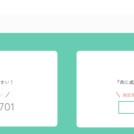
さい！
『共に成
い
施設
701