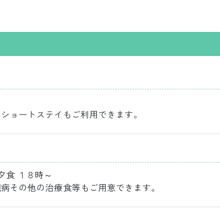
。
んショートステイもご利用できます。
食 １８時～
臓病その他の治療食等もご用意できます。