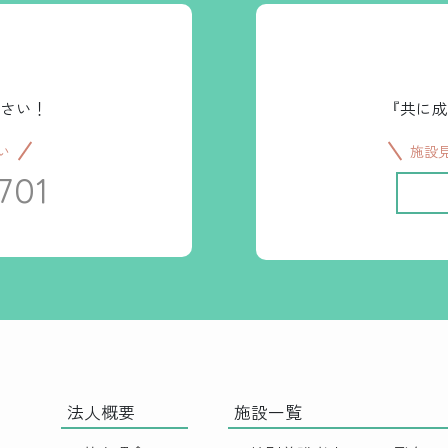
さい！
『共に成
い
施設
701
法人概要
施設一覧