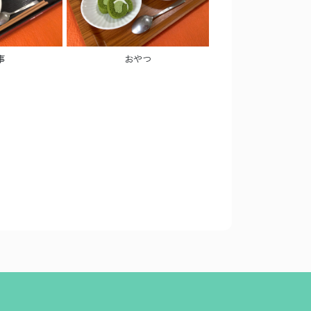
事
おやつ