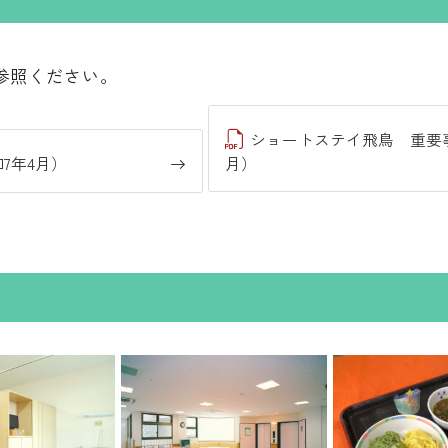
参照ください。
ショートステイ飛鳥 重要事
7年4月）
月）